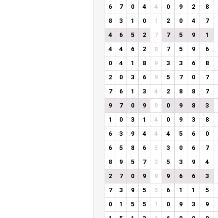
6
7
0
4
4
0
9
2
8
8
3
1
0
1
2
0
4
7
4
6
5
2
7
7
5
9
1
4
4
6
2
8
7
5
9
6
0
4
1
8
9
3
3
6
8
2
0
3
6
9
5
7
0
7
7
6
1
3
4
2
8
8
7
9
7
0
9
9
0
9
8
3
1
0
3
1
4
0
9
3
8
6
3
9
4
4
4
5
6
0
6
5
8
6
5
3
0
6
7
8
9
5
7
3
5
3
9
4
2
7
0
9
9
9
6
6
3
7
3
9
5
5
6
1
1
5
0
1
5
5
1
0
9
3
9