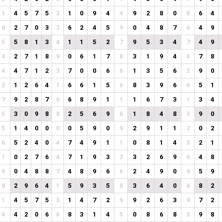
1
4
5
7
5
3
1
0
9
4
4
9
2
8
0
8
6
4
0
2
7
0
3
3
6
2
4
5
9
0
4
8
7
6
4
9
5
5
8
1
3
4
1
1
5
2
7
9
5
3
4
7
4
9
4
2
7
1
8
9
0
6
1
7
8
3
1
9
4
4
7
8
4
4
7
1
2
3
7
0
0
6
6
1
3
5
6
2
9
0
2
1
2
6
4
1
6
6
1
5
6
8
3
9
6
6
5
1
7
9
2
8
7
6
6
8
9
1
1
1
6
7
3
1
3
4
5
3
0
9
8
8
2
5
6
9
6
1
8
4
8
3
9
0
5
1
4
0
0
0
0
5
9
0
9
2
9
1
1
2
0
2
6
5
2
4
0
4
7
4
9
1
1
0
8
1
4
5
2
1
1
0
2
7
6
4
7
1
9
3
3
3
2
6
9
6
4
8
9
0
4
8
8
7
4
8
9
6
6
2
4
9
0
9
5
9
8
2
9
6
4
1
5
9
3
5
8
3
6
4
0
4
8
2
1
4
5
7
5
3
1
4
7
2
9
9
2
6
3
9
7
2
4
4
2
0
6
6
8
3
1
4
5
0
8
6
8
5
9
8