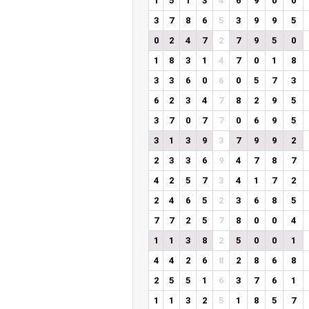
1
5
1
3
4
6
9
0
0
3
7
8
6
5
3
9
9
5
0
2
4
7
2
7
9
5
0
1
8
3
1
4
7
0
1
8
3
3
6
0
6
0
5
7
3
6
2
3
4
7
8
2
9
5
3
7
0
7
7
0
6
9
5
3
1
3
9
3
7
9
9
2
2
3
3
6
9
4
7
8
7
4
2
5
7
3
4
1
7
2
2
4
6
5
2
3
6
8
5
7
7
2
5
7
8
0
0
4
1
1
3
8
2
5
0
0
1
4
4
2
6
8
2
8
6
8
2
5
5
1
6
3
7
6
1
1
1
3
2
5
1
8
5
7