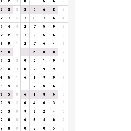
1
2
3
8
8
5
6
2
9
3
3
8
0
6
8
5
7
7
5
7
3
7
6
4
9
4
4
2
7
5
9
5
7
2
9
7
9
5
6
2
1
9
1
2
7
6
4
1
6
4
1
1
5
8
8
7
9
2
2
0
2
1
0
1
3
0
3
0
7
9
9
9
4
6
1
6
1
9
0
9
8
5
4
1
2
5
4
9
3
5
8
6
1
8
6
5
2
9
2
0
4
0
3
3
6
3
9
9
8
2
4
6
9
8
8
0
5
4
8
3
9
0
9
0
8
0
5
5