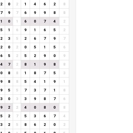
2
0
2
1
4
6
2
8
7
9
7
6
9
9
8
8
1
0
1
6
0
7
4
2
5
1
6
9
1
6
5
2
2
3
5
2
6
7
9
7
2
0
2
0
5
1
5
6
6
5
2
5
2
9
0
9
4
7
2
8
1
9
8
8
0
8
8
1
8
7
5
3
9
8
8
5
4
1
9
1
9
5
5
7
3
7
1
8
3
0
3
3
9
8
7
6
9
2
2
4
0
8
0
8
5
2
7
5
3
6
7
4
3
2
5
8
6
2
0
2